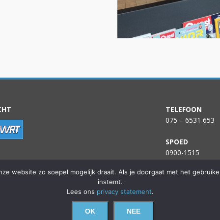
CHT
TELEFOON
075 – 6531 653
SPOED
0900-1515
ze website zo soepel mogelijk draait. Als je doorgaat met het gebruik
BEZOEKADRES
instemt.
Westzijde 170B
Lees ons
privacy statement
.
1506 EK Zaanda
OK
NEE