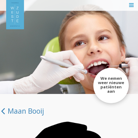
We nemen
weer nieuwe
patiënten
aan
Maan Booij